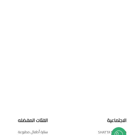
الاجتماعية
الفئات المفضله
ستارة أطفال مطبوعة
/SHATTA19116