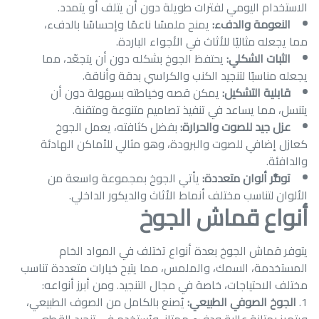
الاستخدام اليومي لفترات طويلة دون أن يتلف أو يتمدد.
النعومة والدفء:
يمنح ملمسًا ناعمًا وإحساسًا بالدفء،
مما يجعله مثاليًا للأثاث في الأجواء الباردة.
الثبات الشكلي:
يحتفظ الجوخ بشكله دون أن يتجعّد، مما
يجعله مناسبًا لتنجيد الكنب والكراسي بدقة وأناقة.
قابلية التشكيل:
يمكن قصه وخياطته بسهولة دون أن
يتنسل، مما يساعد في تنفيذ تصاميم متنوعة ومتقنة.
عزل جيد للصوت والحرارة:
بفضل كثافته، يعمل الجوخ
كعازل إضافي للصوت والبرودة، وهو مثالي للأماكن الهادئة
والدافئة.
توفُّر ألوان متعددة:
يأتي الجوخ بمجموعة واسعة من
الألوان لتناسب مختلف أنماط الأثاث والديكور الداخلي.
أنواع قماش الجوخ
يتوفر قماش الجوخ بعدة أنواع تختلف في المواد الخام
المستخدمة، السمك، والملمس، مما يتيح خيارات متعددة تناسب
مختلف الاحتياجات، خاصة في مجال التنجيد. ومن أبرز أنواعه:
الجوخ الصوفي الطبيعي:
يُصنع بالكامل من الصوف الطبيعي،