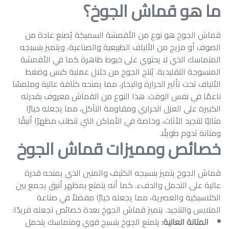
ما هو قماش الجوخ؟
قماش الجوخ هو نوع من الأقمشة السميكة يُصنع عادة من
الصوف أو مزيج من الألياف الطبيعية والصناعية، ويتميز بنسيجه
المتماسك الذي لا يحتوي على خيوط ظاهرة كما في الأقمشة
المنسوجة التقليدية. يُنتج الجوخ من خلال عملية كبس وضغط
الألياف تحت تأثير الحرارة والبخار، مما يمنحه كثافة عالية وملمسًا
ناعمًا في نفس الوقت. هذا النوع من القماش معروف بقدرته
الكبيرة على العزل الحراري ومقاومة التآكل، مما يجعله خيارًا
مثاليًا لتنجيد الأثاث، وخاصة في الأماكن التي تتطلب مظهرًا أنيقًا
ومتانة تدوم طويلًا.
خصائص ومميزات قماش الجوخ
قماش الجوخ يتميز بنسيجه الكثيف والمتين الذي يمنحه قدرة
عالية على التحمل والدفء. كما أنه يتمتع بمظهر أنيق يجمع بين
الكلاسيكية والعصرية، مما يجعله خيارًا مفضلاً في صناعة
الملابس والتنجيد. يتميز قماش الجوخ بعدة خصائص تجعله فريدًا:
المتانة العالية:
يتمتع الجوخ بنسيج قوي ومتماسك يتحمل