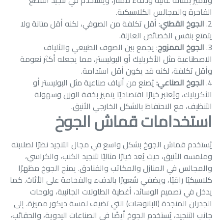
ويتميز بمتانة عالية ودفء ممتاز، ويُستخدم في تنجيد القطع
الفاخرة والمجالس الكلاسيكية.
الجوخ القطني
: أقل تكلفة من الصوفي، لكنه أقل متانة ولا
يتمتع بنفس الخصائص العازلة.
الجوخ الممزوج
: يجمع بين الصوف الطبيعي والألياف
الاصطناعية مثل الأكريليك أو البوليستر، مما يجعله أكثر نعومة
وأقل تكلفة، لكنه قد يكون أقل استدامة.
الجوخ الصناعي:
يُصنع من ألياف صناعية مثل البوليستر أو
الأكريليك، ويُعتبر خيارًا اقتصاديًا يتميز بخفة الوزن وسهولة
التنظيف، مع الاحتفاظ بالشكل الخارجي الأنيق.
استخدامات قماش الجوخ
يُستخدم قماش الجوخ بشكل واسع في مجال التنجيد نظرًا لصلابته
وملمسه الأنيق، حيث يُعد خيارًا مثاليًا لتنجيد الكنب، والكراسي،
والمجالس في المنازل والمكاتب والفنادق. يمنح الجوخ مظهرًا
كلاسيكيًا راقيًا، ويضفي شعورًا بالدفء والفخامة على الأثاث. كما
يدخل في تصميم الوسائد، أغطية الطاولات الجانبية، ولوحات
الجدران المنجدة (البانوهات) التي تضيف لمسة ديكور مميزة. إلى
جانب التنجيد، يُستخدم الجوخ أيضًا في الصناعات اليدوية، والحقائب،