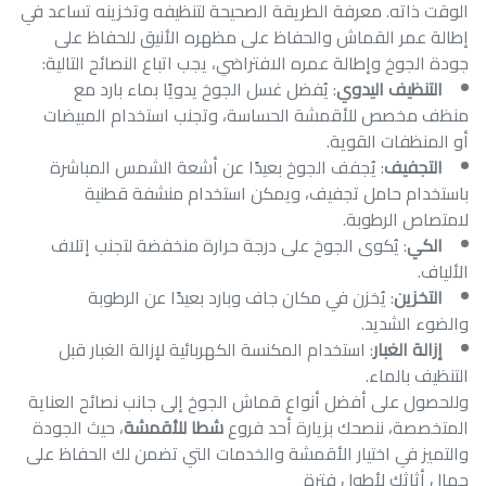
الوقت ذاته. معرفة الطريقة الصحيحة لتنظيفه وتخزينه تساعد في
إطالة عمر القماش والحفاظ على مظهره الأنيق للحفاظ على
جودة الجوخ وإطالة عمره الافتراضي، يجب اتباع النصائح التالية:
التنظيف اليدوي
: يُفضل غسل الجوخ يدويًا بماء بارد مع
منظف مخصص للأقمشة الحساسة، وتجنب استخدام المبيضات
أو المنظفات القوية.
التجفيف
: يُجفف الجوخ بعيدًا عن أشعة الشمس المباشرة
باستخدام حامل تجفيف، ويمكن استخدام منشفة قطنية
لامتصاص الرطوبة.
الكي
: يُكوى الجوخ على درجة حرارة منخفضة لتجنب إتلاف
الألياف.
التخزين
: يُخزن في مكان جاف وبارد بعيدًا عن الرطوبة
والضوء الشديد.
إزالة الغبار
: استخدام المكنسة الكهربائية لإزالة الغبار قبل
التنظيف بالماء.
وللحصول على أفضل أنواع قماش الجوخ إلى جانب نصائح العناية
المتخصصة، ننصحك بزيارة أحد فروع
شطا للأقمشة
، حيث الجودة
والتميز في اختيار الأقمشة والخدمات التي تضمن لك الحفاظ على
جمال أثاثك لأطول فترة