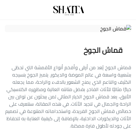
قماش الجوخ
قماش الجوخ يُعد من أرقى وأفخم أنواع الأقمشة التي تحظى
بشعبية واسعة في عالم الموضة والديكور. يتميز الجوخ بنسيجه
الكثيف والناعم الذي يمنح الشعور بالدفء والراحة، مما يجعله
خيارًا مثاليًا للأثاث الفاخر. بفضل متانته العالية ومظهره الكلاسيكي
الأنيق، يعد قماش الجوخ الخيار المثالي لمن يبحثون عن توازن بين
الراحة والجمال في تنجيد الأثاث. في هذه المقالة، سنتعرف على
خصائص قماش الجوخ الفريدة، واستخداماته المتنوعة في تصميم
الأثاث والديكورات الداخلية، بالإضافة إلى كيفية العناية به للحفاظ
على جودته لأطول فترة ممكنة.