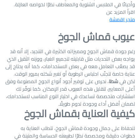
وأحيانًا في الملابس الشتوية والمعاطف نظرًا لخواصه العازلة.
اقرأ المزيد عن
متجر اقمشة
عيوب قماش الجوخ
رغم جودة قماش الجوخ ومميزاته الكثيرة في التنجيد، إلا أنه قد
يواجه بعض التحديات مثل قابليته لتجميع الغبار، ووزنه الثقيل الذي
قد يصعّب التعامل معه في بعض الاستخدامات، كما أنه يحتاج إلى
عناية خاصة لتجنّب احتباس الرطوبة أو تغير شكله بمرور الوقت.
لكن في
شطا
، نحرص على توفير أجود أنواع الجوخ المصنوعة وفق
أعلى المعايير، لتقليل هذه العيوب قدر الإمكان. كما نوفّر لك
استشارات متخصصة تساعدك في اختيار النوع المناسب لاستخدامك،
لضمان أفضل أداء وجودة تدوم طويلًا.
كيفية العناية بقماش الجوخ
للحفاظ على جمال وجودة قماش الجوخ، تتطلب العناية به
خطوات دقيقة ومخصصة نظرًا لطبيعته الحساسة والمتينة في