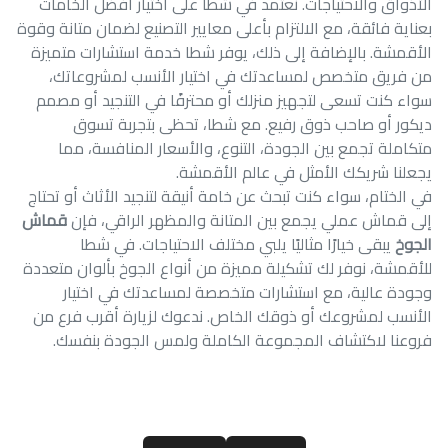
الأذواق والاحتياجات. نعتمد في شطا على اختيار أفضل الخامات
بعناية فائقة، مع الالتزام بأعلى معايير التصنيع لضمان متانة وقوة
الأقمشة. بالإضافة إلى ذلك، يوفر شطا خدمة استشارات متميزة
من فريق متخصص لمساعدتك في اختيار الأنسب لمشروعاتك،
سواء كنت تسعى لتجهيز منزلك أو محترفًا في التنجيد أو مصمم
ديكور أو صاحب ذوق رفيع. مع شطا، تحظى بتجربة تسوق
متكاملة تجمع بين الجودة، التنوع، والأسعار المنافسة، مما
يجعلنا شريكك الأمثل في عالم الأقمشة.
في الختام، سواء كنت تبحث عن خامة أنيقة لتنجيد الأثاث أو تحتاج
إلى قماش عملي يجمع بين المتانة والمظهر الراقي، فإن
قماش
الجوخ
يبقى خيارًا مثاليًا يلبي مختلف الاحتياجات. في شطا
للأقمشة، نوفر لك تشكيلة مميزة من أنواع الجوخ بألوان متعددة
وجودة عالية، مع استشارات متخصصة لمساعدتك في اختيار
الأنسب لمشروعك أو ذوقك الخاص. ندعوك لزيارة أقرب فرع من
فروعنا لاكتشاف المجموعة الكاملة ولمس الجودة بنفسك.