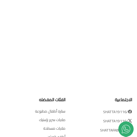
الاجتماعية
الفئات المفضله
ستارة أطفال مطبوعة
/SHATTA19116
ملايات سرير بإستيك
/SHATTA19116
ملايات مسطحة
/SHATTAFABRICS
أطقم كوشن