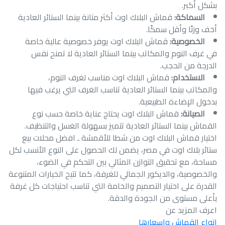
بشكل أكبر.
السماكة:
قماش البلاك اوت أكثر متانة بينما الستائر العادية
أخف وزنًا وأقل سمكًا.
الخصوصية:
قماش البلاك اوت يوفر خصوصية عالية خاصة
في غرف النوم والمكاتب بينما الستائر العادية لا تمنح نفس
الدرجة من الحجب.
الاستخدام:
قماش البلاك اوت مناسب لغرف النوم،
والمكاتب بينما الستائر العادية تناسب الغرف التي يرغب فيها
بدخول الإضاءة الطبيعية.
الصيانة:
قماش البلاك اوت يحتاج عناية خاصة حسب نوع
القماش بينما الستائر العادية تتميز بسهولة الغسل والتنظيف.
اختيار قماش البلاك اوت من شطا للأقمشة ـ افضل محلات بيع
ستائر بلاك اوت في مصر، يضمن لك الحصول على النوع الأنسب لكل
مساحة، مع تحقيق التوازن المثالي بين التحكم في الضوء،
والخصوصية، والديكور الجمالي للغرفة، كما تتيح الخيارات المتنوعة
القدرة على اختيار التصميم والخامة التي تناسب احتياجات كل غرفة
بأعلى مستوى من الجودة والدقة.
اعرف المزيد عن
انواع القماش واسعارها