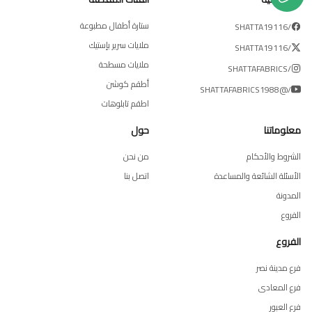
ستارة أطفال مطبوعة
/SHATTA19116
ملايات سرير بإستيك
/SHATTA19116
ملايات مسطحة
/SHATTAFABRICS
أطقم كوشن
/@SHATTAFABRICS1988
اطقم تابلوهات
معلوماتنا
حول
الشروط والأحكام
من نحن
الأسئلة الشائعة والمساعدة
اتصل بنا
المدونة
الفروع
الفروع
فرع مدينة نصر
فرع المعادى
فرع العبور