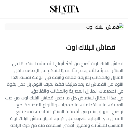
قماش البلاك اوت
قماش البلاك اوت أصبح من أكثر أنواع الأقمشة استخدامًا في
الستائر الحديثة، لأنه يقدم حلًا عمليًا للتحكم في الإضاءة داخل
المنازل والمكاتب بطريقة فعالة وأنيقة في الوقت نفسه. هذا
النوع من القماش لم يعد مرتبطًا فقط بغرف النوم، بل دخل بقوة
في تصميمات المنازل العصرية والمكاتب والفنادق.
في هذا المقال نستعرض كل ما يخص قماش البلاك اوت من حيث
التعريف، والاستخدامات، والمميزات، والأنواع المختلفة، مع
توضيح الفروق بينه وبين أقمشة الستائر التقليدية، فقط تابع
المقال حتى النهاية لتتعرف على كيفية اختيار قماش البلاك اوت
المناسب لمنشأتك وتحقيق أقصى استفادة منه من حيث الراحة