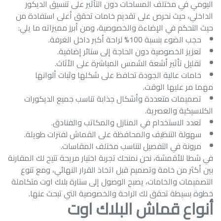
اليومي في مختلف المساحات دون التأثير على تنسيق الديكور
الداخلي، حيث نحرص على تقديم خامات تحقق أعلى استفادة من
حيث التحكم في الإضاءة والخصوصية، ومن أبرز مميزاته ما يلي:
حجب الضوء بنسبة 100% لراحة أكبر داخل الغرفة.
تعزيز الخصوصية دون الحاجة إلى ستائر إضافية.
تقليل تأثير أشعة الشمس المباشرة على الأثاث.
خامات عالية الجودة تحافظ على شكلها وثبات ألوانها
مهما مر عليها الوقت.
تصميمات متعددة وأشكال جذابة تناسب جميع الديكورات
الكلاسيكية والعصرية.
تعدد الاستخدام في المنازل والمكاتب والفنادق.
سهولة التنظيف والمحافظة على القماش لفترات طويلة.
مرونة في التفصيل لتناسب مختلف المقاسات.
في شطا للأقمشة، نحن نمنحك تجربة اختيار مريحة تتيح لك المقارنة
بين أكثر من خامة وتصميم قبل اتخاذ القرار النهائي، ومع تنوع
التصميمات والخامات، يصبح الوصول إلى ستارة بلاك اوت متكاملة
خطوة بسيطة تحقق لك الراحة والخصوصية التي تبحث عنها.
أنواع قماش البلاك اوت