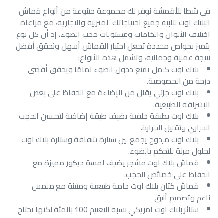
في شطا للأقمشة نوفر لك مجموعة متنوعة من أنواع قماش
البلاك اوت لتلبية جميع احتياجاتك المنزلية والتجارية، مع مراعاة
اختلاف الألوان والخامات ومستويات حجب الضوء، إذ أن كل نوع
يتميز بخواص محددة تجعل اختيار القماش أسهل وتحقق أفضل
نتيجة عملية وجمالية، وتشمل هذه الأنواع:
بلاك اوت كامل يمنع دخول الضوء تمامًا ويحقق أقصى
درجة من الخصوصية.
بلاك اوت جزئي يقلل من الإضاءة مع الحفاظ على بعض
الإشراقة الطبيعية.
بلاك اوت بطبقة خلفية يضيف طبقة إضافية لتحسين الحجب
الحراري وتقليل الحرارة.
بلاك اوت مزدوج يجمع بين ستارة شفافة وستارة بلاك اوت
لحلول مرنة للتحكم بالضوء.
قماش بلاك اوت مشجر يضيف لمسة ديكور مميزة مع
الحفاظ على خصائص الحجب.
قماش كتان بلاك اوت خامة طبيعية ومتينة مع ملمس
ناعم وتصميم أنيق.
ستائر بلاك اوت امريكي نسبة التعتيم 100 بالمئة لكنها تحتاج