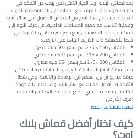
يعد قماش البلاك اوت الخيار الأمثل لمن يبحث عن التحكم في
كمية الضوء داخل الغرف، مع الحفاظ على الخصوصية والأجواء
المريحة، حيث يتيح هذا النوع من القماش الحصول على ستائر أنيقة
وعملية تتناسب مع جميع المساحات الداخلية، من غرف النوم إلى
المكاتب وغرف المعيشة، ويبلغ سعر متر قماش بلاك اوت في
شطا للأقمشة ذات الشريط الجاهز على التركيب:
المقاس 150 × 275 سم بسعر 503 جنيه مصري.‏
المقاس 200 × 275 سم بسعر 633 جنيه مصري.‏
المقاس 300 ×275 سم بسعر 884 جنيه مصري.‏
كما يمكنك اختيار المقاسات التي تلبي احتياجاتك وتناسب لكل
غرفة بما يوازن بين التحكم في الإضاءة والأناقة، وفي شطا
للأقمشة ـ أفضل محلات بيع ستائر بلاك اوت ـ نضمن لك جودة
الخامات وتصميمات تلبي جميع احتياجاتك العملية والجمالية.
اعرف اكثر عن
اسعار الستائر في مصر
كيف تختار أفضل قماش بلاك
اوت؟