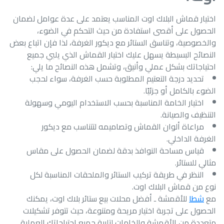
اختيار قماش البلاك اوت المناسب يعتمد على عدة عوامل لضمان
الحصول على أقصى استفادة من حيث التحكم في الضوء،
والخصوصية، وتناسق الستائر مع ديكور الغرفة، لذا فإن اتباع بعض
النصائح البسيطة يسهل عليك اختيار القماش الذي يلبي جميع
احتياجاتك بشكل عملي وأنيق، وتشمل هذه النصائح ما يلي:
تحديد درجة التعتيم المطلوبة حسب الغرفة، سواء لحجب
الضوء بالكامل أو جزئيًا.
اختيار الخامة المناسبة بحسب الاستخدام اليومي وسهولة
التنظيف والصيانة.
مراعاة ألوان القماش وتصاميمه لتتناسب مع ديكور
الغرفة الداخلي.
قياس مساحة النوافذ بدقة لضمان الحصول على مقاس
مثالي للستائر.
النظر في طريقة تركيب الستائر والملحقات المناسبة لكل
نوع من قماش البلاك اوت.
مع
شطا
للأقمشة ـ أفضل محلات بيع ستائر بلاك اوت، يمكنك
الحصول على تجربة اختيار مريحة ومتنوعة، حيث تتوفر تشكيلات
متعددة من الأقمشة والخامات لتلبية جميع احتياجاتك العملية