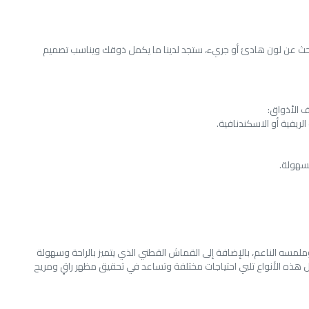
20، وبخامات متنوعة تناسب كل الاحتياجات. سواء كنت تبحث عن لون هادئ أو جريء، ستجد لدينا ما يكمل ذوقك ويناسب تصميم
 الأذواق:
لريفية أو الاسكندنافية.
بسهولة.
ملمسه الناعم، بالإضافة إلى القماش القطني الذي يتميز بالراحة وسهولة
ل هذه الأنواع تلبي احتياجات مختلفة وتساعد في تحقيق مظهر راقٍ ومريح