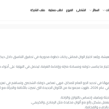
ات
الستائر
الشاطئ
الفروع
اطلب معاينة
ملف الشركة
ويُعد اختيار الوان قماش ركنات خطوة محورية في تحقيق التناسق داخل ديكور المنزل
يار ما يناسب ذوقه ومساحة منزله وإضاءة الغرفة، ليحصل في النهاية على أجواء
رًا مهمًا في تحديد الجو العام للمكان. فهي تعكس ذوقك الشخصي وتساهم في تعزيز 
الألوان الزاهية مثل الأحمر والأزرق، توفر خيارات متنوعة تناسب جميع الأذواق. في عام 2026، ظهرت مجموعة من الأل
يثة ويضيف إحساس بالتوازن والراحة.
عمل بشكل رائع مع ألوان محايدة مثل الرمادي والكريمي.
بالدفء والفخامة.