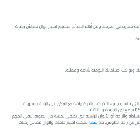
ناقة مميزة في الغرفة. ومن أهم النصائح لتحقيق اختيار الوان قماش ركنات
مة.
 ويواكب احتياجاتك اليومية بأناقة وعملية.
لتي تناسب جميع الأذواق والديكورات، مع التركيز على الراحة وسهولة
ا يجمع بين الجودة والأناقة.
طة والراحة، أو الألوان الزاهية التي تضفي لمسة من الحيوية، يبقى المهم
عزز من راحة الجلوس. مع
شطا
، يمكنك اختيار خامات والوان قماش ركنات