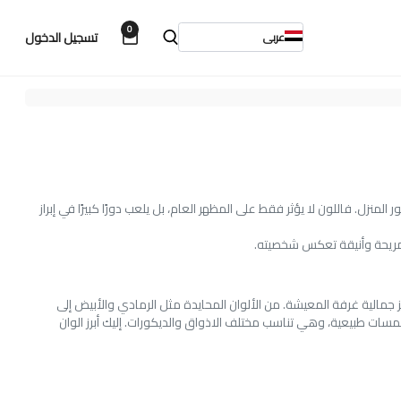
0
تسجيل الدخول
عربى
. فاللون لا يؤثر فقط على المظهر العام، بل يلعب دورًا كبيرًا في إبراز
 مريحة وأنيقة تعكس شخصيته.
جمالية غرفة المعيشة. من الألوان المحايدة مثل الرمادي والأبيض إلى
وان الجديدة التي تميزت بالأناقة والجرأة مع لمسات طبيعية، وهي تناسب مختلف الاذواق والديكورات. إليك أبرز الوان