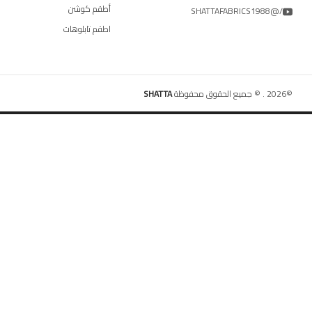
أطقم كوشن
/@SHATTAFABRICS1988
اطقم تابلوهات
©
2026
.
© جميع الحقوق محفوظة
SHATTA