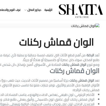
الرئيسية
ديكور المنزل
غرف النوم والحمام
الوان قماش ركنات
تُعد
الركنة
من أهم قطع الأثاث التي تضيف لمسة جمالية وعملية لأي غرفة معيشة، 
طابع المكان، سواء كان عصريًا أو كلاسيكيًا أو هادئًا أو جريئًا.
ومع تنوع
الوان قماش ركنات
المتاحة في الأسواق، أصبح بإمكان كل شخص اخت
الوان قماش ركنات
تعد
الوان قماش ركنات
جزءًا أساسيًا من تصميم الأثاث الحديث، حيث تلعب دو
قماش ركنات الرائجة:
الأخضر الزيتوني: لون طبيعي يعكس الدفء والهدوء، يناسب المساحات الحد
الوان قماش ركنات أزرق غامق: لون كلاسيكي وأنيق يعطي طابع فاخر، وي
البرغندي الداكن: لون غني وجذاب يناسب الديكورات الراقية ويعطي شعورًا 