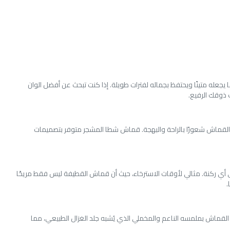
جعله متينًا ويحتفظ بجماله لفترات طويلة. إذا كنت تبحث عن أفضل الوان
 ذوقك الرفيع.
القماش شعورًا بالراحة والبهجة. قماش شطا المشجر متوفر بتصميمات
ى أي ركنة. مثالي لأوقات الاسترخاء، حيث أن قماش القطيفة ليس فقط مريحًا
.
ا القماش بملمسه الناعم والمخملي الذي يُشبه جلد الغزال الطبيعي، مما