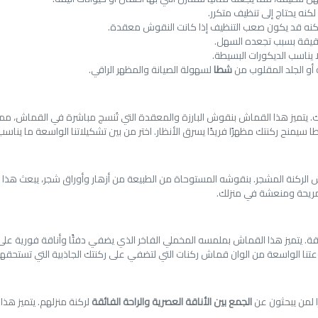
كنه يحتاج إلى تنظيف متكرر.
ة، لكنه قد يكون صعب التنظيف إذا كانت النقوش معقدة.
دقيقة بسبب تجعده السهل.
ا يناسب الديكورات البسيطة.
 أو الجلد المقلوب من
شطا
لسهولة الصيانة والمظهر الراقي.
. يتميز هذا القماش بنقوش البارزة والمعقدة التي تُنسج مباشرة في القماش، مما ي
منح ركنتك مظهرًا فريدًا يسرق الأنظار. اختر من بين تشكيلاتنا الواسعة ما يناسب
لركنة المشجر. بنقوشه المستوحاة من الطبيعة من أزهار وأوراق شجر، يبعث هذا 
 مريحة ومنعشة في منزلك.
قة. يتميز هذا القماش بملمسه المخملي الفاخر الذي يضفي دفئًا وأناقة فورية عل
تنا الواسعة من الوان قماش ركنات التي لتضفي على ركنتك الجاذبية التي تستحقها
ًا لمن يبحثون عن
الجمع بين الأناقة العصرية والراحة الفائقة
لركنة منزلهم. يتميز هذ