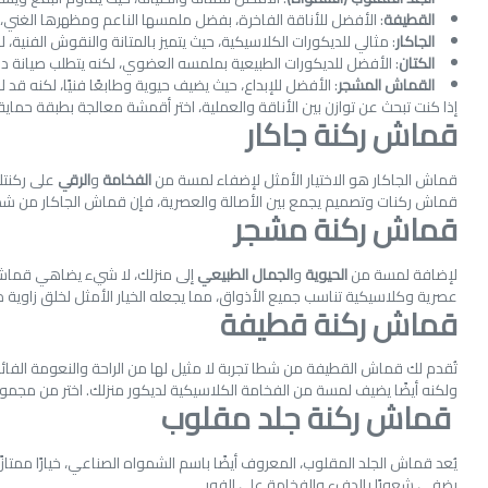
القطيفة
: الأفضل للأناقة الفاخرة، بفضل ملمسها الناعم ومظهرها الغني، ل
الجاكار
: مثالي للديكورات الكلاسيكية، حيث يتميز بالمتانة والنقوش الفني
الكتان
: الأفضل للديكورات الطبيعية بملمسه العضوي، لكنه يتطلب صيانة 
القماش المشجر
: الأفضل للإبداع، حيث يضيف حيوية وطابعًا فنيًا، لكنه قد ل
إذا كنت تبحث عن توازن بين الأناقة والعملية، اختر أقمشة معالجة بطبقة حماية
قماش ركنة جاكار
قماش الجاكار هو الاختيار الأمثل لإضفاء لمسة من
الفخامة
و
الرقي
على ركنتك
قماش ركنات وتصميم يجمع بين الأصالة والعصرية، فإن قماش الجاكار من شطا سي
قماش ركنة مشجر
لإضافة لمسة من
الحيوية
و
الجمال الطبيعي
إلى منزلك، لا شيء يضاهي قماش ا
عصرية وكلاسيكية تناسب جميع الأذواق، مما يجعله الخيار الأمثل لخلق زاوية
قماش ركنة قطيفة
تُقدم لك قماش القطيفة من شطا تجربة لا مثيل لها من الراحة والنعومة الفائ
ولكنه أيضًا يضيف لمسة من الفخامة الكلاسيكية لديكور منزلك. اختر من مجموع
قماش ركنة جلد مقلوب
يُعد قماش الجلد المقلوب، المعروف أيضًا باسم الشمواه الصناعي، خيارًا ممتاز
يضفي شعورًا بالدفء والفخامة على الفور.