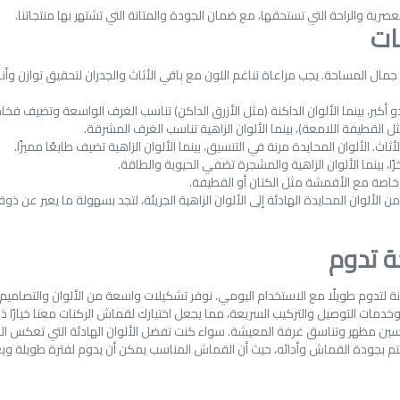
ة والراحة التي تستحقها، مع ضمان الجودة والمتانة التي تشتهر بها منتجاتنا.
ات
 جمال المساحة. يجب مراعاة تناغم اللون مع باقي الأثاث والجدران لتحقيق توازن وأ
دو أكبر، بينما الألوان الداكنة (مثل الأزرق الداكن) تناسب الغرف الواسعة وتضيف فخا
ل القطيفة اللامعة)، بينما الألوان الزاهية تناسب الغرف المشرقة.
ثاث. الألوان المحايدة مرنة في التنسيق، بينما الألوان الزاهية تضيف طابعًا مميزًا.
ًا، بينما الألوان الزاهية والمشجرة تضفي الحيوية والطاقة.
 خاصة مع الأقمشة مثل الكتان أو القطيفة.
ان المحايدة الهادئة إلى الألوان الزاهية الجريئة، لتجد بسهولة ما يعبر عن ذوقك
ة تدوم
ة لتدوم طويلًا مع الاستخدام اليومي. نوفر تشكيلات واسعة من الألوان والتصاميم ا
مات التوصيل والتركيب السريعة، مما يجعل اختيارك لقماش الركنات معنا خيارًا ذكيً
سين مظهر وتناسق غرفة المعيشة. سواء كنت تفضل الألوان الهادئة التي تعكس البسا
تم بجودة القماش وأدائه، حيث أن القماش المناسب يمكن أن يدوم لفترة طويلة وي