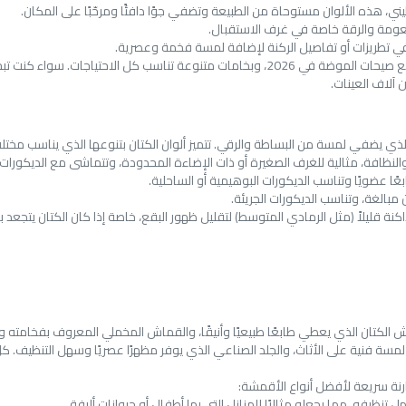
طيني، هذه الألوان مستوحاة من الطبيعة وتضفي جوًا دافئًا ومرحّبًا على المكان.
نعومة والرقة خاصة في غرف الاستقبال.
 في تطريزات أو تفاصيل الركنة لإضافة لمسة فخمة وعصرية.
في شطا للأقمشة، نوفر لك أحدث تشكيلات الوان قماش ركنات بما يتماشى مع صيحات الموضة في 26
 آلاف العينات.
ي يضفي لمسة من البساطة والرقي. تتميز ألوان الكتان بتنوعها الذي يناسب مختلف
والنظافة، مثالية للغرف الصغيرة أو ذات الإضاءة المحدودة، وتتماشى مع الديكورات ا
ًا عضويًا وتناسب الديكورات البوهيمية أو الساحلية.
بالغة، وتناسب الديكورات الجريئة.
 داكنة قليلاً (مثل الرمادي المتوسط) لتقليل ظهور البقع، خاصة إذا كان الكتان يتجعد 
ش الكتان الذي يعطي طابعًا طبيعيًا وأنيقًا، والقماش المخملي المعروف بفخامته و
مسة فنية على الأثاث، والجلد الصناعي الذي يوفر مظهرًا عصريًا وسهل التنظيف. ك
رنة سريعة لأفضل أنواع الأقمشة:
 تنظيفه، مما يجعله مثاليًا للمنازل التي بها أطفال أو حيوانات أليفة.