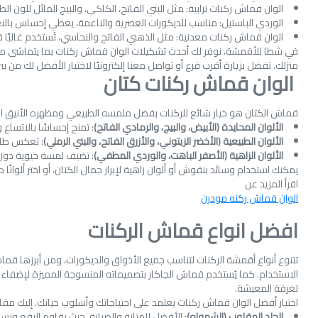
الوان قماش ركنات ترابية: مثل البني الفاتح، الكاكي، والبيج المائل للون ال
الوردي الباستيل: مناسب للديكورات العصرية والناعمة، يعطي إحساس بال
الوان قماش ركنات معدنية: مثل الذهبي الفاتح والنحاسي، تُستخدم غالبًا
منزلك. تفضل بزيارة أقرب فرع أو تواصل معنا إلكترونيًا لاختيار الأفضل لك من بين
الوان قماش ركنات كتان
قماش الكتان هو خيار شائع للركنات بفضل ملمسه الطبيعي ومظهره الأنيق الذ
الألوان المحايدة (الأبيض، والبيج، والرمادي الفاتح)
: تمنح إحساسًا بالاتساع 
الألوان الطبيعية (الأخضر الزيتوني، والأزرق الفاتح، والبني الرملي)
: تعكس طابع
الألوان الزاهية (الأصفر الباهت، والوردي المطفي)
: تضيف لمسة حيوية دون م
يمكنك استخدام وسائد بنقوش أو ألوان زاهية لإبراز جمال الكتان، أو اختر ألوانًا
اقرأ المزيد عن
الوان قماش ركنه مودرن
افضل انواع قماش الركنات
تتنوع أنواع أقمشة الركنات لتناسب جميع الأذواق والديكورات، ومن أبرزها قما
الاستخدام. كما يُستخدم قماش الجاكار بتصميماته المنسوجة المميزة لإضفاء ل
لغرفة المعيشة.
اختيار أفضل الوان قماش ركنات يعتمد على احتياجاتك وأسلوب حياتك. إليك مقا
الجلد المقلوب (الشمواه)
: الأفضل للمتانة والصيانة، حيث يقاوم البقع ويسهل