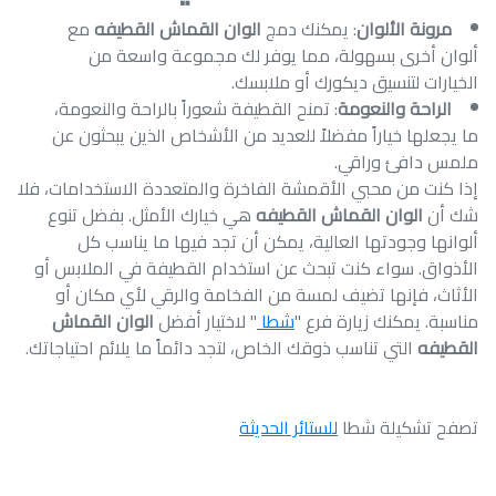
مرونة الألوان
: يمكنك دمج
الوان القماش القطيفه
مع
ألوان أخرى بسهولة، مما يوفر لك مجموعة واسعة من
الخيارات لتنسيق ديكورك أو ملابسك.
الراحة والنعومة
: تمنح القطيفة شعوراً بالراحة والنعومة،
ما يجعلها خياراً مفضلاً للعديد من الأشخاص الذين يبحثون عن
ملمس دافئ وراقي.
إذا كنت من محبي الأقمشة الفاخرة والمتعددة الاستخدامات، فلا
شك أن
الوان القماش القطيفه
هي خيارك الأمثل. بفضل تنوع
ألوانها وجودتها العالية، يمكن أن تجد فيها ما يناسب كل
الأذواق. سواء كنت تبحث عن استخدام القطيفة في الملابس أو
الأثاث، فإنها تضيف لمسة من الفخامة والرقي لأي مكان أو
مناسبة. يمكنك زيارة فرع "
شطا
" لاختيار أفضل
الوان القماش
القطيفه
التي تناسب ذوقك الخاص، لتجد دائماً ما يلائم احتياجاتك.
تصفح تشكيلة شطا
للستائر الحديثة