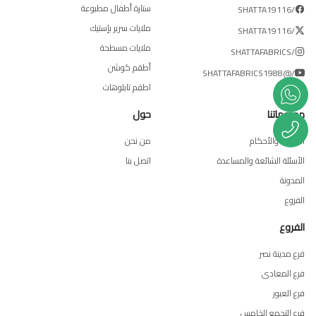
ستارة أطفال مطبوعة
/SHATTA19116
ملايات سرير بإستيك
/SHATTA19116
ملايات مسطحة
/SHATTAFABRICS
أطقم كوشن
/@SHATTAFABRICS1988
اطقم تابلوهات
معلوماتنا
حول
الشروط والأحكام
من نحن
الأسئلة الشائعة والمساعدة
اتصل بنا
المدونة
الفروع
الفروع
فرع مدينة نصر
فرع المعادى
فرع العبور
فرع التجمع الخامس