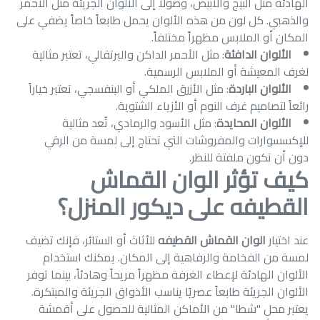
الهادئة مثل البيج والأبيض، وصولاً إلى الألوان الجريئة مثل الأحمر
والذهبي. كل لون من هذه الألوان يحمل طابعاً خاصاً يضفي على
المكان أو الملابس مظهراً مختلفاً.
الألوان الدافئة
: مثل الأحمر الداكن والبرتقالي، تعتبر مثالية
لغرف المعيشة أو الملابس الرسمية.
الألوان الباردة
: مثل الأزرق الملكي أو البنفسجي، تعتبر خياراً
رائعاً لتصاميم غرف النوم أو الأزياء الشتوية.
الألوان المحايدة
: مثل الأسود والرمادي، تُعد مثالية
للإكسسوارات والمفروشات التي تحتاج إلى لمسة من الرقي
دون أن تكون ملفتة للنظر.
كيف تؤثر الوان القماش
القطيفه على ديكور المنزل؟
عند اختيار
الوان القماش القطيفه
للأثاث أو الستائر، فإنك تضيف
لمسة من الفخامة والرفاهية إلى المكان. يمكنك استخدام
الألوان الهادئة لإعطاء الغرفة مظهراً مريحاً وهادئاً، بينما توفر
الألوان الجريئة طابعاً عصريًا يناسب الأذواق الجريئة والمبتكرة.
يعتبر محل "شطا" من الأماكن المثالية للحصول على أقمشة