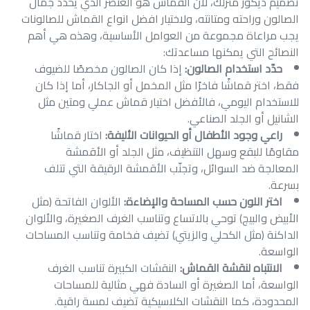
تصميم ديكور منزلك، لأن القماش هو العنصر الذي يحدد جمال
الصالون وراحته ومتانته، ولاختيار افضل انواع القماش للصالونات
يجب مراعاة مجموعة من العوامل الأساسية، وهذه هي أهم
النصائح التي يمكنها مساعدتك:
حدّد استخدام الصالون:
إذا كان الصالون مخصصًا للضيوف
فقط، اختر قماشًا فاخرًا مثل المخمل أو الجاكار، أما إذا كان
للاستخدام اليومي، فالأفضل اختيار قماش عملي ومتين مثل
الشانيل أو الجلد الصناعي.
راعي وجود الأطفال أو الحيوانات الأليفة:
اختار قماشًا
مقاومًا للبقع وسهل التنظيف، مثل الجلد أو الأقمشة
المعالجة ضد السوائل، وتجنّب الأقمشة الرقيقة التي تتلف
بسرعة.
اختر اللون حسب المساحة والإضاءة:
الألوان الفاتحة (مثل
الأبيض والبيج) توحي بالاتساع وتناسب الغرف الصغيرة، والألوان
الداكنة (مثل الكحلي والزيتي) تضيف فخامة وتناسب المساحات
الواسعة.
الانتباه لنقشة القماش:
النقشات الكبيرة تناسب الغرف
الواسعة، أما الصغيرة أو السادة فهي مثالية للمساحات
المحدودة، كما النقشات الكلاسيكية تضيف لمسة راقية.