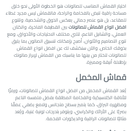
اختيار القماش المناسب للصالونات هو الخطوة الأولى نحو خلق
مساحة راقية تنبض بالفخامة والراحة، فالقماش ليس مجرد غطاء
للمقاعد، بل هو عنصر جمالي يعكس الذوق والشخصية. وتتنوع
افضل انواع القماش للصالونات
بين القطيفة الفاخرة، والكتان
العملي، والشانيل الناعم، لتلبي مختلف الاحتياجات والأذواق، ومع
تنوع التصاميم والألوان، أصبح بإمكانك تنسيق الصالون بما يليق
بذوقك الخاص. والآن سنكشف لك عن افضل انواع القماش
للصالونات لتختار من بينها ما يناسبك من القماش لإبراز صالونك
بإطلالة أنيقة ومميزة.
قماش المخمل
يُعد القماش المخمل من افضل انواع القماش للصالونات، ورمزًا
للأناقة الكلاسيكية والفخامة المطلقة بفضل ملمسه الناعم
ومظهره البراق، كما يتميز بسطح متجانس ولامع يضفي عمقًا
بصريًا على الأرائك والكراسي، ويتوفر بتدرجات لونية غنية، ويُعد
مثاليًا للصالونات الراقية والديكورات الفخمة.