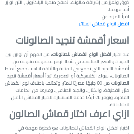
ذوق وتُعزز من إشراقة صالونك، تصفح متجرنا الإلكتروني الآن أو زر
أحد فروعنا.
اقرأ المزيد عن
افضل انواع قماش الستائر
اسعار أقمشة تنجيد الصالونات
عند اختيار
افضل انواع القماش للصالونات،
من المهم أن توازن بين
الجودة والسعر المناسب. في شطا، نوفر مجموعة متنوعة من
أقمشة التنجيد التي تجمع بين المتانة والأناقة لتناسب جميع أنماط
الصالونات، سواء الكلاسيكية أو العصرية. تبدأ
أسعار أقمشة تنجيد
الصالونات
من 80 جنيهًا مصريًا للمتر، وتختلف باختلاف نوع القماش
مثل القطيفة، والكتان، والجلد الصناعي، وغيرها من الخامات
الفاخرة. ونوفر لك أيضًا خدمة الاستشارة لاختيار القماش الأمثل
لاحتياجاتك.
ازاي اعرف اختار قماش الصالون
اختيار افضل انواع القماش للصالونات هو خطوة مهمة في