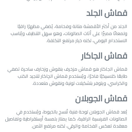
قماش الجلد
الجلد من أكثر الأقمشة متانة وفخامة، يُضفي مظهرًا راقيًا
ولمعانًا مميزًا على أثاث الصالونات، وهو سهل التنظيف ويُناسب
الاستخدام اليومي، لكنه خيار مرتفع التكلفة.
قماش الجاكار
قماش الجاكار هو قماش مزخرف بنقوش وزخارف ساحرة تضفي
طابعًا كلاسيكيًا فاخرًا، ويُستخدم قماش الچاكار لتنجيد الكنب
والكراسي، ويتوفر بتشكيلات لونية ونقوش متعددة.
قماش الجوبلان
يُعد قماش الجوبلان لوحة فنية تُنسج بالخيوط، ويُستخدم في
الصالونات الفرنسية الراقية، كما يمتاز بلمسة أرستقراطية وتفاصيل
معقدة تعكس الفخامة والرقي، لكنه مرتفع الثمن.