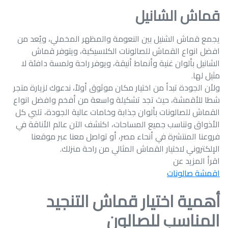
قماش الشانيل
يجمع قماش الشنيل بين النعومة والمظهر المخملي، ويُعد من
افضل انواع القماش للصالونات الكلاسيكية، ويتوفر قماش
الشانيل بألوان غنية وأنماط أنيقة، ويوفر راحة ولمسة دافئة لا
مثيل لها.
ولأن الجودة تبدأ من اختيار مكان موثوق أولاً، ندعوك لزيارة متجر
شطا للأقمشة، حيث تجد تشكيلة واسعة من أفخم وافضل انواع
القماش للصالونات بألوان جذابة وخامات عالية الجودة، تلبي كل
الأذواق وتناسب جميع المساحات، اكتشف الآن عالم الأناقة في
فروعنا المنتشرة في أنحاء مصر، أو تواصل معنا عبر موقعنا
الإلكتروني لاختيار القماش المثالي من راحة منزلك.
اقرأ المزيد عن
اقمشة صالونات
أهمية اختيار قماش التنجيد
المناسب للصالون