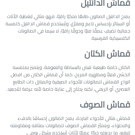
قماش الدانتيل
يمنح الدانتيل الصالون طابعًا ملكيًا راقيًا، فهو مثالي لتغطية الأثاث
أو الستائر بإحساس ناعم ومفرّغ، ويُستخدم قماش الدانتيل كلمسة
جمالية تضيف عمقًا فنيًا وذوقًا راقيًا، لا سيما في الصالونات
الكلاسيكية الفرنسية.
قماش الكتان
الكتان خامة طبيعية تنبض بالبساطة والنعومة، ويتميز بملمسه
الخشن قليلاً ومظهره المريح، كما أن قماش الكتان من افضل
انواع القماش للصالونات للأجواء الصيفية والمنازل ذات الطابع
العصري أو الريفي، لكنه يحتاج إلى عناية خاصة لأنه عرضة للتجعيد.
قماش الصوف
قماش مثالي للأجواء الباردة، يمنح الصالون إحساسًا بالدفء
والاحتواء، ويتميّز القماش الصوف للصالونات بمتانته ومقاومته
للبقع، ما يجعله خيارًا عمليًا لأثاث يُستخدم بشكل يومي.