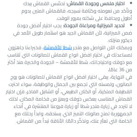
اختبار ملمس وجودة القماش:
تحسّس القماش بيدك
وتأكد من نعومته وكثافة نسيجه، فالقماش المتين يدوم
أطول ويحافظ على شكله بمرور الوقت.
تحديد الميزانية ومراعاة الجودة:
يجب اختيار أفضل جودة
ضمن الميزانية، لأن القماش الجيد هو استثمار طويل الأمد في
ديكور منزلك.
ويمكنك الآن التواصل مع متجر
شطا للأقمشة
، فخبراءنا جاهزون
لمساعدتك في اختيار افضل انواع القماش للصالونات التي تتناسب
مع ذوقك واحتياجاتك، شطا للأقمشة – الجودة والخبرة منذ أكثر
من 36 عامًا
.
في النهاية، يبقى اختيار افضل انواع القماش للصالونات هو روح
الصالون، ولمسته التي تجمع بين الجمال والوظيفة، سواء اخترت
القطيفة الملكية، أو الكتان الطبيعي، أو الشانيل الفاخر، فإن اختيار
القماش المناسب يعكس ذوقك ويعزز من فخامة المكان، لذلك
لا تتردد في زيارة متجر شطا أو زيارة فروعنا المنتشرة في أنحاء
الجمهورية لمنح صالونك التميز الذي يستحقه، وابدأ رحلتك مع
الخامة التي تعبّر عنك، وتذكّر دائمًا: الأناقة تبدأ من القماش.