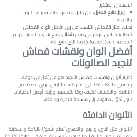
الاستبدال المتكرر.
إبراز طابع المنزل:
من خلال قماش فاخر يعبر عن الرقي
والدفء.
لذلك، اختار القماش الأنسب من بين افضل انواع القماش
للصالونات التي تتوفر في متجر
شطا
وتمتع بتجربة لا مثيل لها في
الجودة، والفخامة، والخدمة التي تليق بك.
أفضل الوان ونقشات قماش
تنجيد الصالونات
اختيار ألوان ونقشات قماش التنجيد هو فن يُعبّر عن ذوقك
ويضفي طابعًا خاصًا على صالونك، فالألوان تروي قصصًا من
الأناقة، والنقشات تضيف روحًا للتصميم، وإليك أجمل الاختيارات
التي تُحوّل صالونك إلى مساحة فاخرة ودافئة:
الألوان الدافئة
الألوان مثل البني، والبيج، والذهبي تمنح شعورًا بالراحة والسكينة،
كما أنها ألوان مثالية للصالونات الكلاسيكية، وتضفي طابعًا تقليديًا