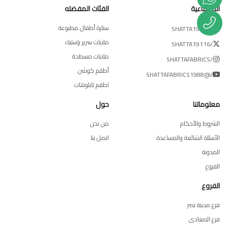
الاجتماعية
الفئات المفضله
ستارة أطفال مطبوعة
/SHATTA19116
ملايات سرير بإستيك
/SHATTA19116
ملايات مسطحة
/SHATTAFABRICS
أطقم كوشن
/@SHATTAFABRICS1988
اطقم تابلوهات
معلوماتنا
حول
الشروط والأحكام
من نحن
الأسئلة الشائعة والمساعدة
اتصل بنا
المدونة
الفروع
الفروع
فرع مدينة نصر
فرع المعادى