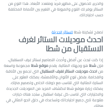
والحرير، للحصول على مظهر فريد ومتعدد الأبعاد. هذا النوع من
الستائر يوفر لك التنوع والمرونة في التغيير بين الأنماط المختلفة
حسب احتياجاتك.
تصفح تشكيلة شطا
للستائر الحديثة
احدث موديلات الستائر لغرف
الاستقبال من شطا
إذا كنت تبحث عن أفضل وأحدث التصاميم لستائر غرف الاستقبال،
فإن
شطا
هو وجهتك المثالية. يقدم
موقع شطا
مجموعة واسعة
من
احدث موديلات الستائر لغرف الاستقبال
التي تجمع بين الأناقة
والفخامة. بفضل تنوع الألوان والأقمشة، يمكنك العثور على
الستارة المثالية التي تتناسب مع ذوقك الخاص وتصميم منزلك.
يمكنك زيارة موقع شطا لاكتشاف المزيد من الموديلات الجديدة
والاختيارات التي تناسب كل غرفة استقبال. ستجد هناك خيارات
متنوعة تلبي جميع احتياجاتك وتساعدك في خلق الجو المثالي في
منزلك.