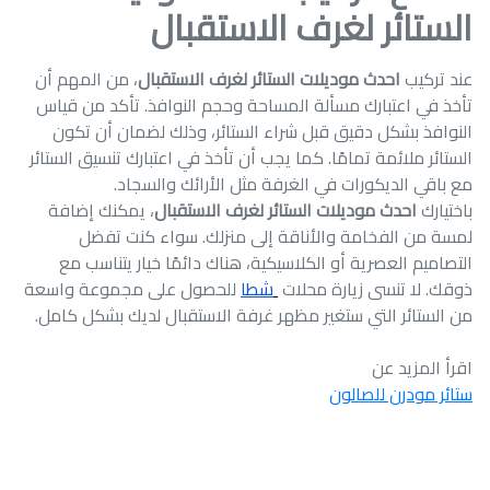
الستائر لغرف الاستقبال
عند تركيب
احدث موديلات الستائر لغرف الاستقبال
، من المهم أن
تأخذ في اعتبارك مسألة المساحة وحجم النوافذ. تأكد من قياس
النوافذ بشكل دقيق قبل شراء الستائر، وذلك لضمان أن تكون
الستائر ملائمة تمامًا. كما يجب أن تأخذ في اعتبارك تنسيق الستائر
مع باقي الديكورات في الغرفة مثل الأرائك والسجاد.
باختيارك
احدث موديلات الستائر لغرف الاستقبال
، يمكنك إضافة
لمسة من الفخامة والأناقة إلى منزلك. سواء كنت تفضل
التصاميم العصرية أو الكلاسيكية، هناك دائمًا خيار يتناسب مع
ذوقك. لا تنسى زيارة محلات
شطا
للحصول على مجموعة واسعة
من الستائر التي ستغير مظهر غرفة الاستقبال لديك بشكل كامل.
اقرأ المزيد عن
ستائر مودرن للصالون