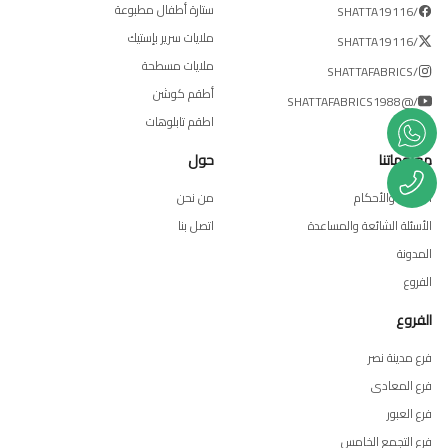
ستارة أطفال مطبوعة
/SHATTA19116
ملايات سرير بإستيك
/SHATTA19116
ملايات مسطحة
/SHATTAFABRICS
أطقم كوشن
/@SHATTAFABRICS1988
اطقم تابلوهات
معلوماتنا
حول
الشروط والأحكام
من نحن
الأسئلة الشائعة والمساعدة
اتصل بنا
المدونة
الفروع
الفروع
فرع مدينة نصر
فرع المعادى
فرع العبور
فرع التجمع الخامس